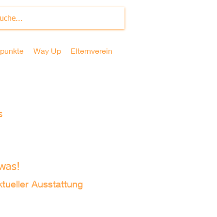
punkte
Way Up
Elternverein
s
twas!
ueller Ausstattung